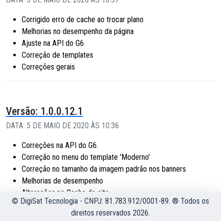
Corrigido erro de cache ao trocar plano
Melhorias no desempenho da página
Ajuste na API do G6
Correção de templates
Correções gerais
Versão: 1.0.0.12.1
DATA: 5 DE MAIO DE 2020 ÀS 10:36
Correções na API do G6.
Correção no menu do template 'Moderno'
Correção no tamanho da imagem padrão nos banners
Melhorias de desempenho
Alterações no Cache do site
© DigiSat Tecnologia - CNPJ: 81.783.912/0001-89. ® Todos os
Aviso de manutenção programada para o administrador
direitos reservados 2026.
Lista de melhorias e novidades no painel administrativo